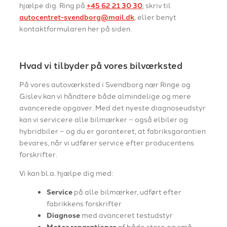
hjælpe dig. Ring på
+45 62 21 30 30
, skriv til
autocentret-svendborg@mail.dk
, eller benyt
kontaktformularen her på siden.
Hvad vi tilbyder på vores bilværksted
På vores autoværksted i Svendborg nær Ringe og
Gislev kan vi håndtere både almindelige og mere
avancerede opgaver. Med det nyeste diagnoseudstyr
kan vi servicere alle bilmærker – også elbiler og
hybridbiler – og du er garanteret, at fabriksgarantien
bevares, når vi udfører service efter producentens
forskrifter.
Vi kan bl.a. hjælpe dig med:
Service
på alle bilmærker, udført efter
fabrikkens forskrifter
Diagnose
med avanceret testudstyr
Motor reparationer
af både store og små