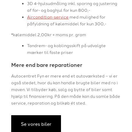
3D 4-hjulsudmåling inkl. sporing og justering
af for- og baghjul for kun 800,-
Aircondition-service
med mulighed for
påfyldning af kølemiddel for kun 300,-
*kølemiddel 2,00kr + moms pr. gram
Tandrem- og koblingsskift på udvalgte
mærker til faste priser
Mere end bare reparationer
Autocentret Fyn er mere end et autoværksted – vi er
også stedet, hvor du kan handle brugte biler med ro i
maven. Vi tilbyder køb, salg og bytte af biler samt
hjælp til finansiering. På den måde kan du samle både
service, reparation og bilkøb ét sted.
Se vores biler