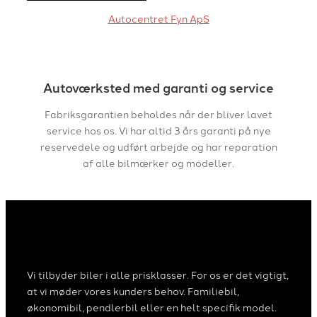
Autocentret Fyn ApS
Autoværksted med g
aranti og service
Fabriksgarantien beholdes når der bliver lavet
service hos os. Vi har altid 3 års garanti på nye
reservedele og udført arbejde og har reparation
af alle bilmærker og modeller.
Vi tilbyder biler i alle prisklasser. For os er det vigtigt,
at vi møder vores kunders behov. Familiebil,
økonomibil, pendlerbil eller en helt specifik model.