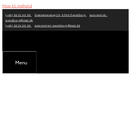
Hop til indhold
(+45) 62 21 30 30
Grønnemosevej 10, 5700 Svendborg
autocentret-
svendborg@mail.dk
(+45) 62 21 30 30
autocentret-svendborg@mail.dk
Menu