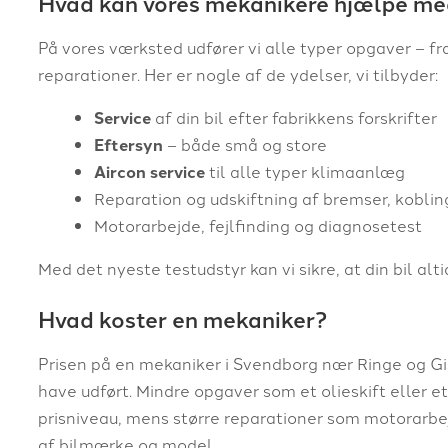
Hvad kan vores mekanikere hjælpe m
På vores værksted udfører vi alle typer opgaver – fr
reparationer. Her er nogle af de ydelser, vi tilbyder:
Service
af din bil efter fabrikkens forskrifter
Eftersyn
– både små og store
Aircon service
til alle typer klimaanlæg
Reparation og udskiftning af bremser, kobli
Motorarbejde, fejlfinding og diagnosetest
Med det nyeste testudstyr kan vi sikre, at din bil al
Hvad koster en mekaniker?
Prisen på en mekaniker i Svendborg nær Ringe og Gis
have udført. Mindre opgaver som et olieskift eller et
prisniveau, mens større reparationer som motorarbej
af bilmærke og model.