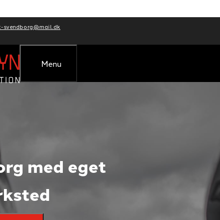
t-svendborg@mail.dk
Menu
org med eget
rksted