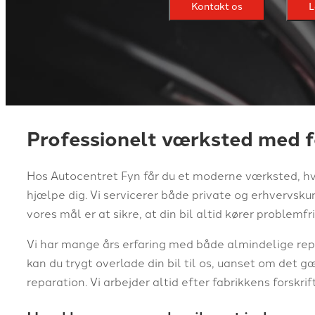
Kontakt os
L
Professionelt værksted med f
Hos Autocentret Fyn får du et moderne værksted, hvor
hjælpe dig. Vi servicerer både private og erhvervsk
vores mål er at sikre, at din bil altid kører problemfri
Vi har mange års erfaring med både almindelige re
kan du trygt overlade din bil til os, uanset om det g
reparation. Vi arbejder altid efter fabrikkens forskrif