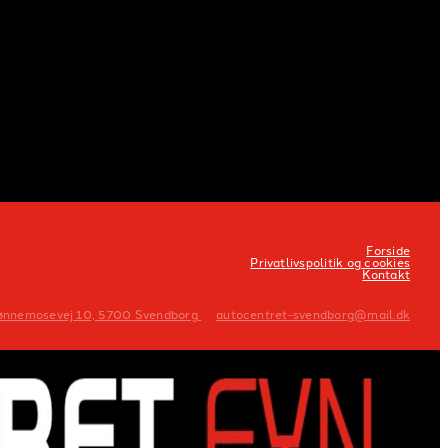
Forside
Privatlivspolitik og cookies
Kontakt
ønnemosevej 10, 5700 Svendborg
autocentret-svendborg@mail.dk