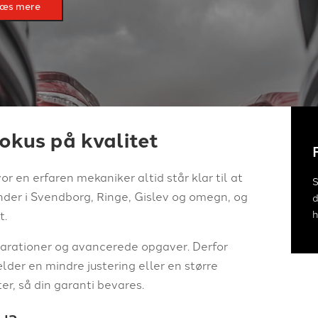
æs mere
okus på kvalitet
 en erfaren mekaniker altid står klar til at
S
under i Svendborg, Ringe, Gislev og omegn, og
d
h
t.
parationer og avancerede opgaver. Derfor
ælder en mindre justering eller en større
ter, så din garanti bevares.