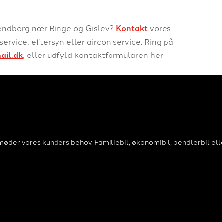
 Svendborg nær Ringe og Gislev?
Kontakt
vores
service, eftersyn eller aircon service. Ring på
ail.dk
, eller udfyld kontaktformularen her
t vi møder vores kunders behov. Familiebil, økonomibil, pendlerbil el