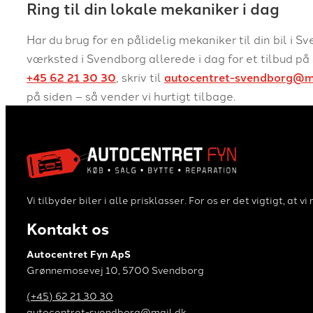
Ring til din lokale mekaniker i dag
Har du brug for en pålidelig mekaniker til din bil i
værksted i Svendborg allerede i dag for et tilbud på 
+45 62 21 30 30
, skriv til
autocentret-svendborg@m
på siden – så vender vi hurtigt tilbage.
Vi tilbyder biler i alle prisklasser. For os er det vigtigt, a
Kontakt os
Autocentret Fyn ApS
Grønnemosevej 10, 5700 Svendborg
(+45) 62 21 30 30
autocentret-svendborg@mail.dk