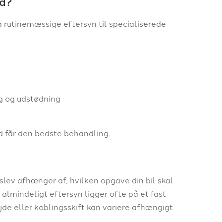
ed?
a rutinemæssige eftersyn til specialiserede
ng og udstødning
tid får den bedste behandling.
lev afhænger af, hvilken opgave din bil skal
 almindeligt eftersyn ligger ofte på et fast
de eller koblingsskift kan variere afhængigt